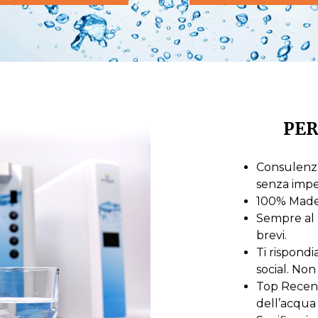
PER
Consulenza
senza imp
100% Made i
Sempre al 
brevi.
Ti rispond
social. Non 
Top Recensi
dell’acqua