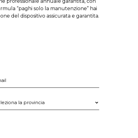
one professionale annuale garantita, con
formula “paghi solo la manutenzione” hai
zione del dispositivo assicurata e garantita.
ail
ovincia