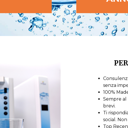
PER
Consulenza
senza imp
100% Made i
Sempre al 
brevi.
Ti rispond
social. Non 
Top Recensi