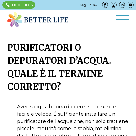
800 11 11 05
Seguici su
PURIFICATORI O
DEPURATORI D’ACQUA.
QUALE È IL TERMINE
CORRETTO?
Avere acqua buona da bere e cucinare è
facile e veloce. È sufficiente installare un
purificatore dell’acqua che, non solo trattiene
piccole impurità come la sabbia, ma elimina
del tutto inquinanti e sostanze dannose come