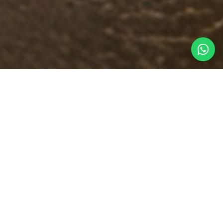
da plastica a casa
STENIBILE?
etto
, riducendo drasticamente plastica,