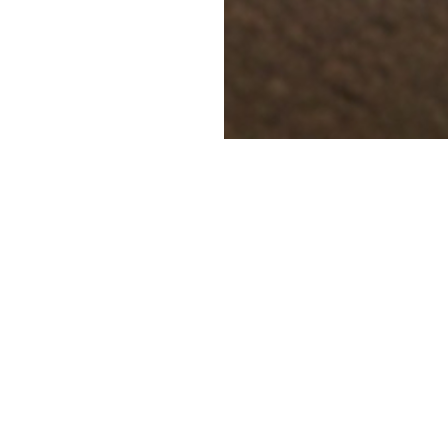
Giornata Mondiale dell’Ambiente 2025: come ridurre l’inquinamento 
TTIGLIA È ANCORA SO
ouso è l’
acqua in bottiglia
.
abile.
rmette di bere
acqua buona direttamente dal rubin