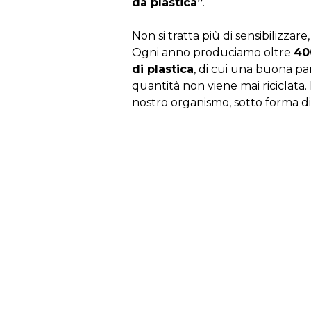
da plastica”
.
Non si tratta più di sensibilizzar
Ogni anno produciamo oltre
40
di plastica
, di cui una buona p
quantità non viene mai riciclata.
nostro organismo, sotto forma d