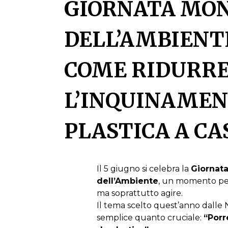
GIORNATA MO
DELL’AMBIENTE
COME RIDURR
L’INQUINAMEN
PLASTICA A CA
Il 5 giugno si celebra la
Giornat
dell’Ambiente
, un momento per 
ma soprattutto agire.
Il tema scelto quest’anno dalle 
semplice quanto cruciale:
“Porr