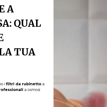
E A
A: QUAL
E
LA TUA
mo i
filtri da rubinetto
a
rofessionali
a osmosi