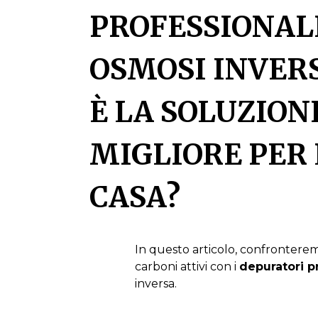
PROFESSIONAL
OSMOSI INVERS
È LA SOLUZION
MIGLIORE PER 
CASA?
In questo articolo, confrontere
carboni attivi con i
depuratori p
inversa.