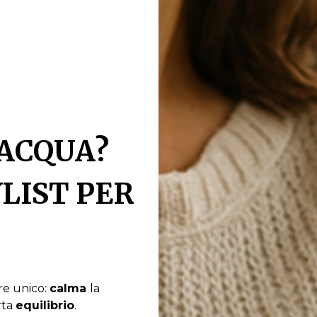
’ACQUA?
LIST PER
re unico:
calma
la
rta
equilibrio
.