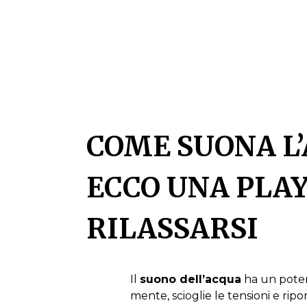
COME SUONA L
ECCO UNA PLAY
RILASSARSI
Il
suono dell’acqua
ha un pote
mente, scioglie le tensioni e ripo