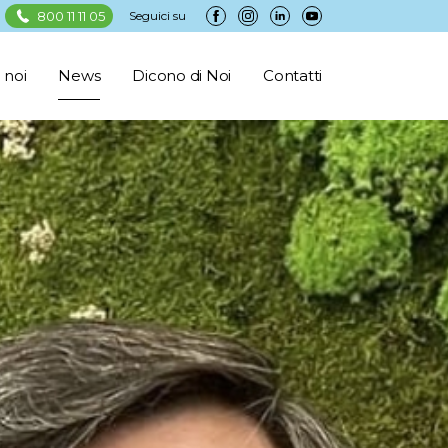
800 11 11 05
Seguici su
 noi
News
Dicono di Noi
Contatti