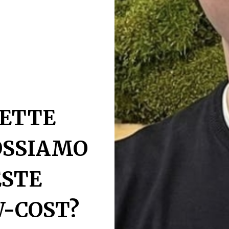
SETTE
OSSIAMO
ESTE
W-COST?