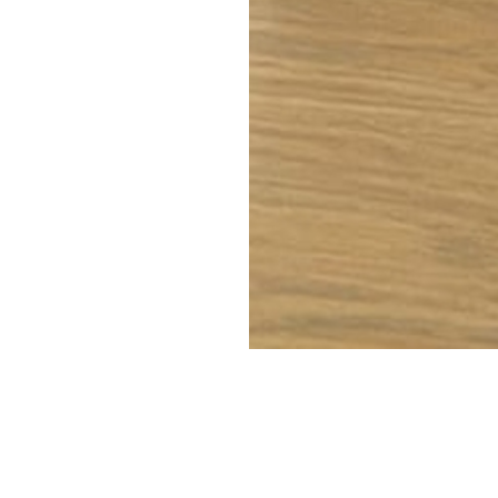
ews
Caraffe e casette dell'acqua: possiamo fidarci di queste soluzi