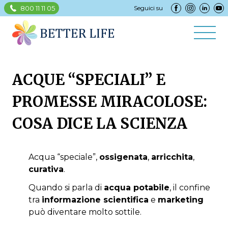
800 11 11 05
Seguici su
ACQUE “SPECIALI” E
PROMESSE MIRACOLOSE:
COSA DICE LA SCIENZA
Acqua “speciale”,
ossigenata
,
arricchita
,
curativa
.
Quando si parla di
acqua potabile
, il confine
tra
informazione scientifica
e
marketing
può diventare molto sottile.