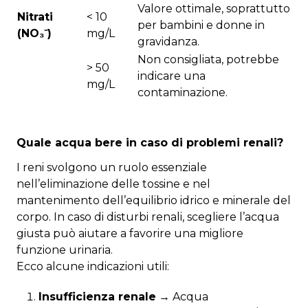
Valore ottimale, soprattutto
Nitrati
< 10
per bambini e donne in
(NO₃⁻)
mg/L
gravidanza.
Non consigliata, potrebbe
> 50
indicare una
mg/L
contaminazione.
Quale acqua bere in caso di problemi renali?
I reni svolgono un ruolo essenziale
nell’eliminazione delle tossine e nel
mantenimento dell’equilibrio idrico e minerale del
corpo. In caso di disturbi renali, scegliere l’acqua
giusta può aiutare a favorire una migliore
funzione urinaria.
Ecco alcune indicazioni utili:
Insufficienza renale
→ Acqua