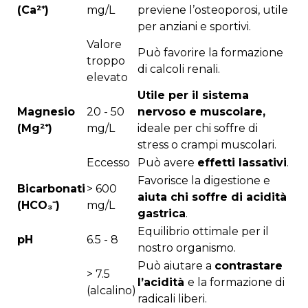
(Ca²⁺)
mg/L
previene l’osteoporosi, utile
per anziani e sportivi.
Valore
Può favorire la formazione
troppo
di calcoli renali.
elevato
Utile per il sistema
Magnesio
20 - 50
nervoso e muscolare,
(Mg²⁺)
mg/L
ideale per chi soffre di
stress o crampi muscolari.
Eccesso
Può avere
effetti lassativi
.
Favorisce la digestione e
Bicarbonati
> 600
aiuta chi soffre di acidità
(HCO₃⁻)
mg/L
gastrica
.
Equilibrio ottimale per il
pH
6.5 - 8
nostro organismo.
Può aiutare a
contrastare
> 7.5
l’acidità
e la formazione di
(alcalino)
radicali liberi.