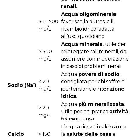
renali
.
Acqua oligominerale
,
50 - 500
favorisce la diuresi e il
mg/L
ricambio idrico, adatta
all’uso quotidiano.
Acqua minerale
, utile per
> 500
reintegrare sali minerali, da
mg/L
assumere con moderazione
in caso di problemi renali.
Acqua
povera di sodio
,
< 20
consigliata per chi soffre di
Sodio (Na⁺)
mg/L
ipertensione e
ritenzione
idrica
.
Acqua
più mineralizzata
,
> 20
utile per chi pratica
attività
mg/L
fisica
intensa.
L’acqua ricca di calcio aiuta
Calcio
> 150
la
salute delle ossa
e