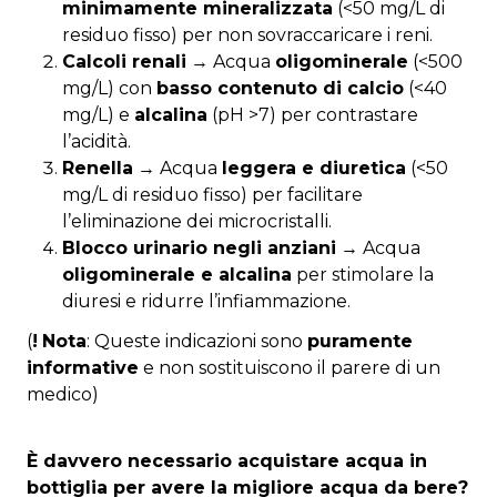
minimamente mineralizzata
(<50 mg/L di
residuo fisso) per non sovraccaricare i reni.
Calcoli renali
→ Acqua
oligominerale
(<500
mg/L) con
basso contenuto di calcio
(<40
mg/L) e
alcalina
(pH >7) per contrastare
l’acidità.
Renella
→ Acqua
leggera e diuretica
(<50
mg/L di residuo fisso) per facilitare
l’eliminazione dei microcristalli.
Blocco urinario negli anziani
→ Acqua
oligominerale e alcalina
per stimolare la
diuresi e ridurre l’infiammazione.
(
!
Nota
: Queste indicazioni sono
puramente
informative
e non sostituiscono il parere di un
medico)
È davvero necessario acquistare acqua in
bottiglia per avere la migliore acqua da bere?