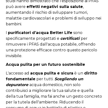
studi hanno dimostrato che l'esposizione ai PFAS
può avere
effetti negativi sulla salute
,
aumentando il rischio di sviluppare tumori,
malattie cardiovascolari e problemi di sviluppo nei
bambini.
I
purificatori d’acqua Better Life
sono
specificamente progettati e
certificati
per
rimuovere i PFAS dall'acqua potabile, offrendo
una protezione efficace contro questo pericolo
invisibile.
Acqua pulita per un futuro sostenibile
L'accesso ad
acqua pulita e sicura
è un
diritto
fondamentale
per tutti.
Scegliendo un
depuratore
acqua domestico, non solo
contribuisci a migliorare la tua salute e quella
della tua famiglia, ma fai anche un gesto concreto
per la tutela dell'ambiente. Riducendo il
consumo di acqua in bottiglia di plastica e