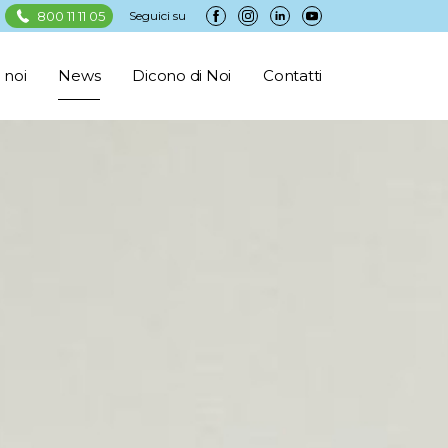
800 11 11 05
Seguici su
 noi
News
Dicono di Noi
Contatti