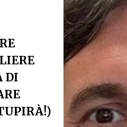
ERE
LIERE
 DI
ARE
TUPIRÀ!)