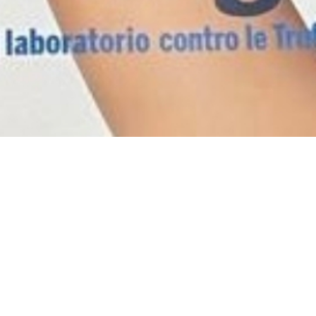
ultima ti stupirà!)
 l'importanza del
residuo fisso
per la
vetro, e perché la
provenienza
-