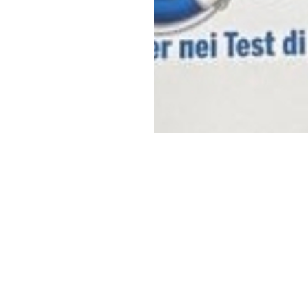
5 cose da sapere prima di scegliere che bottiglia di acqua comprare (l’
aratteristiche uniche
er una
scelta
consapevole
della tua
acqua
, scoprirai
a
data di scadenza
, l'
impatto ambientale
di plastica e 
ezza.