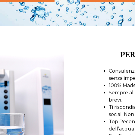
PER
Consulenza
senza imp
100% Made i
Sempre al 
brevi.
Ti rispond
social. Non 
Top Recensi
dell’acqua