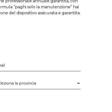
one professionale annuale garantita, con
formula “paghi solo la manutenzione” hai
zione del dispositivo assicurata e garantita.
ail
ovincia