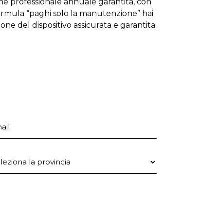
one professionale annuale garantita, con
formula “paghi solo la manutenzione” hai
zione del dispositivo assicurata e garantita.
ail
ovincia