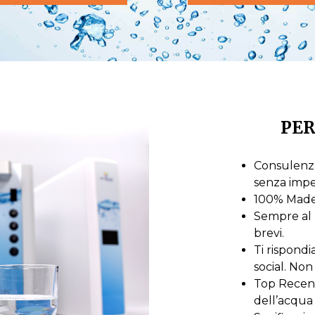
PER
Consulenza
senza imp
100% Made i
Sempre al 
brevi.
Ti rispond
social. Non 
Top Recensi
dell’acqua