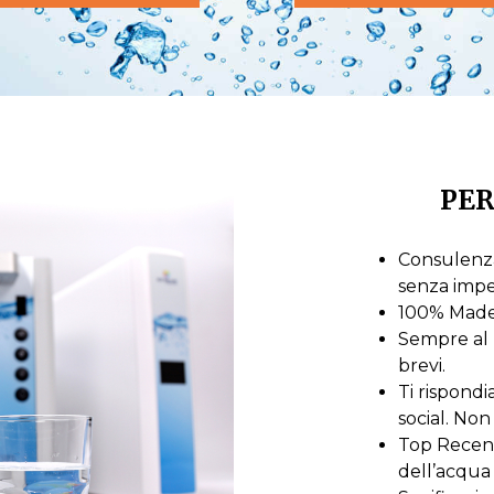
PER
Consulenza
senza imp
100% Made i
Sempre al 
brevi.
Ti rispond
social. Non 
Top Recensi
dell’acqua