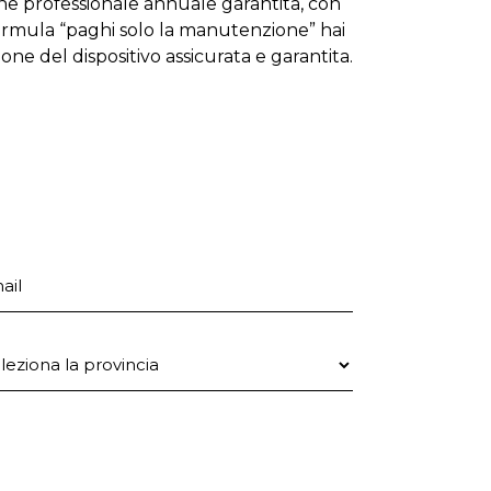
one professionale annuale garantita, con
formula “paghi solo la manutenzione” hai
zione del dispositivo assicurata e garantita.
ail
ovincia