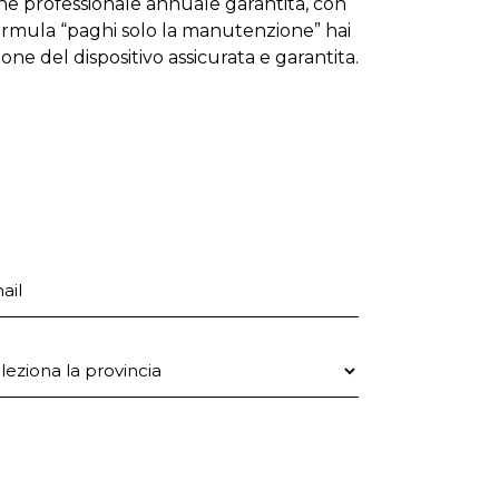
one professionale annuale garantita, con
formula “paghi solo la manutenzione” hai
zione del dispositivo assicurata e garantita.
ail
ovincia