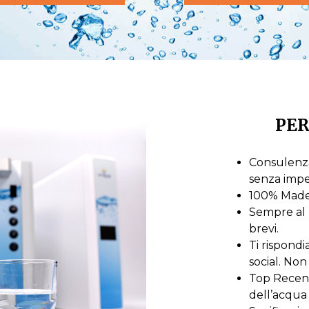
PER
Consulenza
senza imp
100% Made i
Sempre al 
brevi.
Ti rispond
social. Non 
Top Recensi
dell’acqua