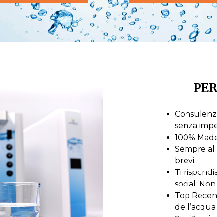
PER
Consulenza
senza imp
100% Made i
Sempre al 
brevi.
Ti rispond
social. Non 
Top Recensi
dell’acqua