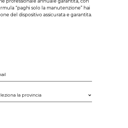
one professionale annuale garantita, con
formula “paghi solo la manutenzione” hai
zione del dispositivo assicurata e garantita.
ail
ovincia