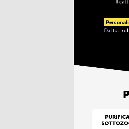
Il cat
Personaliz
Dal tuo rub
P
PURIFIC
SOTTOZO