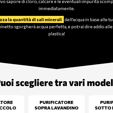
tivo sapore di cloro, calcare e le eventuali impurità sco
immediatamente.
za la quantità di sali minerali
dell’acqua in base alle t
inetto sgorgherà acqua perfetta, e potrai dire addio alle 
plastica!
uoi scegliere tra vari model
ATORE
PURIFICATORE
PURI
CCOLO
SOPRA LAVANDINO
SOTTO 