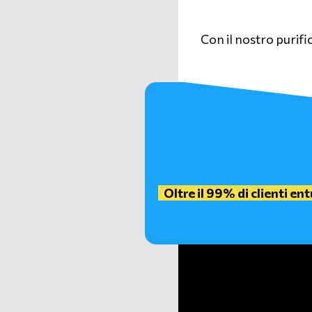
Con il nostro purif
Oltre il 99% di clienti ent