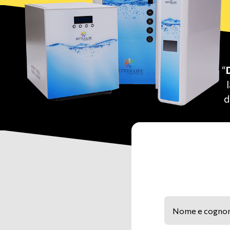
“
d
Nome e cognome