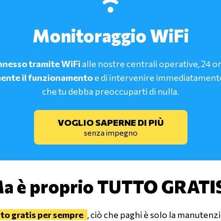
Monitoraggio WiFi
nesso tramite WiFi
alle nostre centrali operative, 24 o
ente il funzionamento
e di intervenire immediatamente 
che tu debba preoccuparti di nulla.
VOGLIO SAPERNE DI PIÙ
senza impegno
a è proprio
TUTTO GRATI
ato gratis per sempre
, ciò che paghi è solo la manutenzio